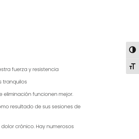
Alter
Alter
estra fuerza y resistencia
 tranquilos
e eliminación funcionen mejor.
omo resultado de sus sesiones de
 dolor crónico. Hay numerosos