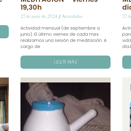
19,30h
dí
27 de junio de 2024
/
Actividades
27 d
Actividad mensual (de septiembre a
Act
junio). El último viernes de cada mes
para
realizamos una sesión de meditación. A
vid
cargo de
día
LEER MÁS